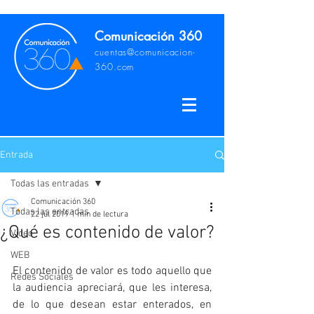
Comunicación 360
cuentas@comunicacion-
360.com
Entrada
Todas las entradas
Comunicación 360
Todas las entradas
22 jul 2019
1 min de lectura
¿Qué es contenido de valor?
Video
WEB
El contenido de valor es todo aquello que 
Redes Sociales
la audiencia apreciará, que les interesa, 
de lo que desean estar enterados, en 